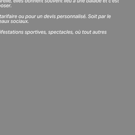
turelle, elles donnent souvent lieu à une balade et c'est
poser.
arifaire ou pour un devis personnalisé. Soit par le
seaux sociaux.
ifestations sportives, spectacles, où tout autres