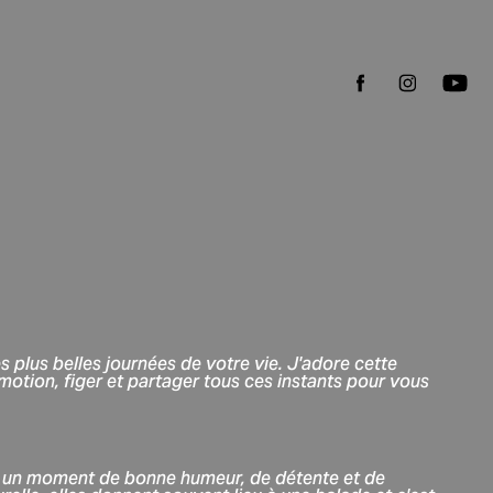
s plus belles journées de votre vie.
J'adore cette
motion, figer et partager tous ces instants pour vous
e un moment de bonne humeur, de détente et de